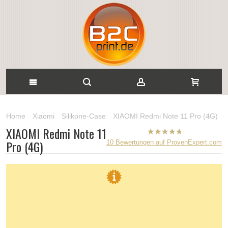
Home
Xiaomi
Silikone-Case
XIAOMI Redmi Note 11 Pro (4G)
XIAOMI Redmi Note 11
B2CPrint
Pro (4G)
10
Bewertungen auf ProvenExpert.com
hat
5
von
5
Sternen |