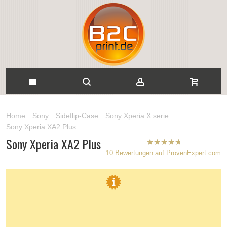
Home
Sony
Sideflip-Case
Sony Xperia X serie
Sony Xperia XA2 Plus
Sony Xperia XA2 Plus
B2CPrint
10
Bewertungen auf ProvenExpert.com
hat
5
von
5
Sternen |