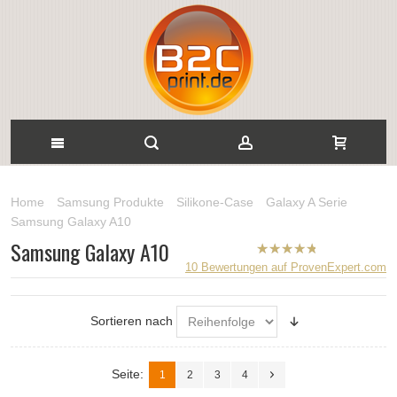
Home
Samsung Produkte
Silikone-Case
Galaxy A Serie
Samsung Galaxy A10
Samsung Galaxy A10
B2CPrint
10
Bewertungen auf ProvenExpert.com
hat
5
von
5
Sternen |
Sortieren nach
Seite:
1
2
3
4