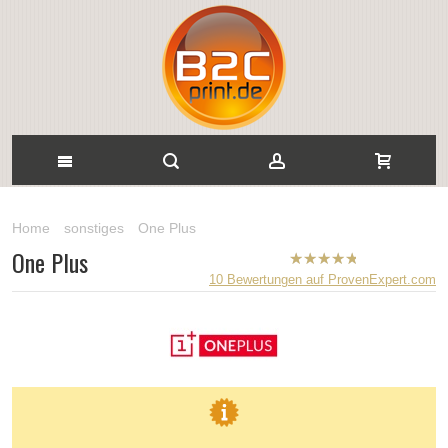
Home
sonstiges
One Plus
One Plus
B2CPrint
10
Bewertungen auf ProvenExpert.com
hat
5
von
5
Sternen |