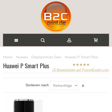
Home
Huawei
Displayschutz Glas
Huawei P Smart Plus
Huawei P Smart Plus
B2CPrint
10
Bewertungen auf ProvenExpert.com
hat
5
von
5
Sternen |
Sortieren nach