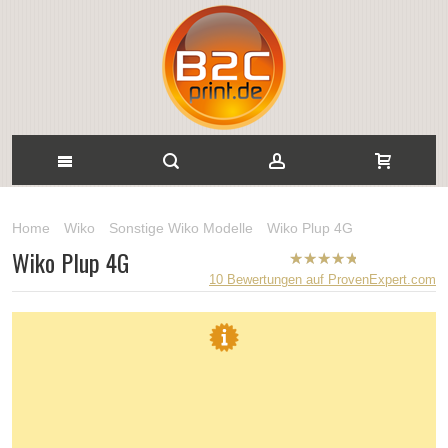
Home
Wiko
Sonstige Wiko Modelle
Wiko Plup 4G
Wiko Plup 4G
B2CPrint
10
Bewertungen auf ProvenExpert.com
hat
5
von
5
Sternen |