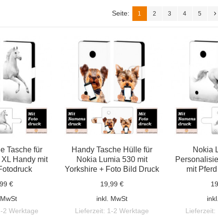
Seite:
1
2
3
4
5
e Tasche für
Handy Tasche Hülle für
Nokia 
 XL Handy mit
Nokia Lumia 530 mit
Personalisi
Fotodruck
Yorkshire + Foto Bild Druck
mit Pferd
99 €
19,99 €
19
. MwSt
inkl. MwSt
ink
1-2 Werktage
Lieferzeit:
1-2 Werktage
Lieferzeit: