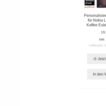
Personalisie
für Nokia 
Kaffee Eule
19,
inkl
Lieferzeit:
🎨 Jetz
In den 