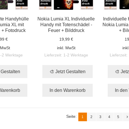
rte Handyhülle
Nokia Lumia XL Individuelle
Individuelle
Lumia XL mit
Handy mit Totenschädel -
Nokia Lumia
 + Fotodruck
Feuer + Bilddruck
+ Bi
99 €
19,99 €
19
. MwSt
inkl. MwSt
ink
1-2 Werktage
Lieferzeit:
1-2 Werktage
Lieferzeit:
t Gestalten
🎨 Jetzt Gestalten
🎨 Jetz
Warenkorb
In den Warenkorb
In den
Seite:
1
2
3
4
5