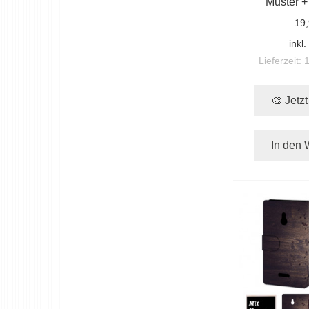
Muster +
19,
inkl
Lieferzeit:
🎨 Jetz
In den 