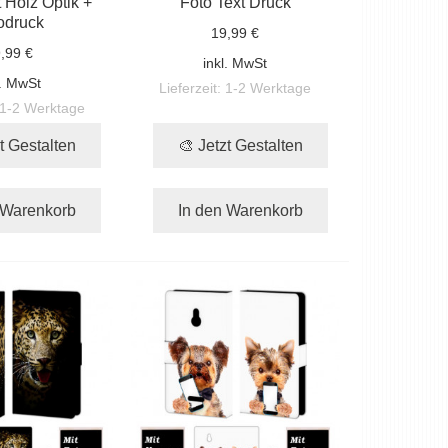
 Holz Optik +
Foto Text Druck
odruck
19,99 €
,99 €
inkl. MwSt
l. MwSt
Lieferzeit:
1-2 Werktage
1-2 Werktage
t Gestalten
🎨 Jetzt Gestalten
 Warenkorb
In den Warenkorb