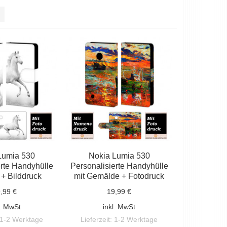
Lumia 530
Nokia Lumia 530
erte Handyhülle
Personalisierte Handyhülle
 + Bilddruck
mit Gemälde + Fotodruck
,99 €
19,99 €
l. MwSt
inkl. MwSt
1-2 Werktage
Lieferzeit:
1-2 Werktage