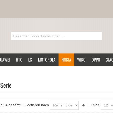
UAWEI
HTC
LG
MOTOROLA
NOKIA
WIKO
OPPO
XIA
Serie
von 94 gesamt
Sortieren nach
Zeige