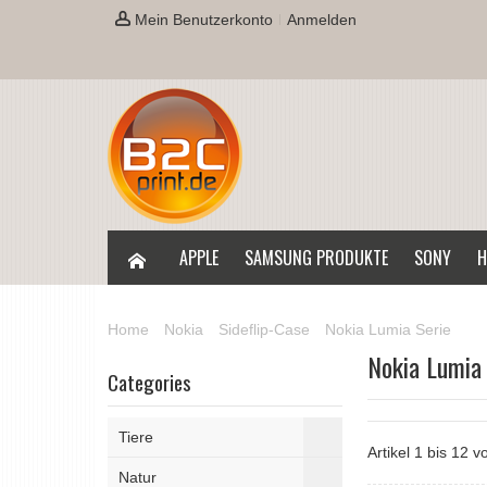
Mein Benutzerkonto
Anmelden
APPLE
SAMSUNG PRODUKTE
SONY
H
Home
Nokia
Sideflip-Case
Nokia Lumia Serie
Nokia Lumia 
Categories
Tiere
Artikel 1 bis 12 
Natur