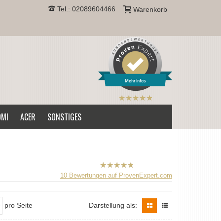
Tel.: 02089604466
Warenkorb
Mehr Infos
B2CPrint
hat
5
von
OMI
ACER
SONSTIGES
5
Sternen |
B2CPrint
10
Bewertungen auf ProvenExpert.com
hat
5
von
5
Sternen |
pro Seite
Darstellung als: