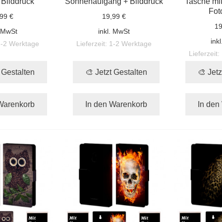
 Bilddruck
Sonnenaufgang + Bilddruck
Tasche mit
Fot
99 €
19,99 €
19
. MwSt
inkl. MwSt
ink
1-2 Werktage
Lieferzeit:
1-2 Werktage
Lieferzeit:
t Gestalten
🎨 Jetzt Gestalten
🎨 Jetz
Warenkorb
In den Warenkorb
In den