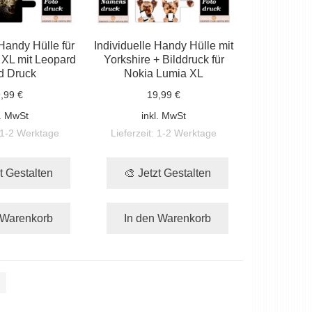
 Handy Hülle für
Individuelle Handy Hülle mit
 XL mit Leopard
Yorkshire + Bilddruck für
ld Druck
Nokia Lumia XL
,99 €
19,99 €
l. MwSt
inkl. MwSt
1-2 Werktage
Lieferzeit:
1-2 Werktage
t Gestalten
🎨 Jetzt Gestalten
 Warenkorb
In den Warenkorb