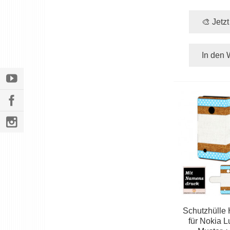
🎨 Jetz
In den 
Schutzhülle
für Nokia L