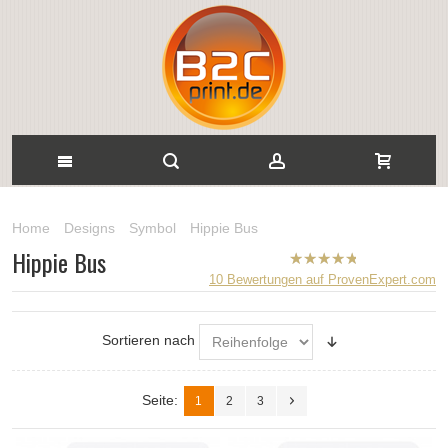
Home
Designs
Symbol
Hippie Bus
Hippie Bus
B2CPrint
10
Bewertungen auf ProvenExpert.com
hat
5
von
5
Sternen |
Sortieren nach
Seite:
1
2
3