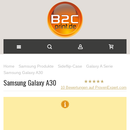
Home
Samsung Produkte
Sideflip-Case
Galaxy A Serie
Samsung Galaxy A30
Samsung Galaxy A30
B2CPrint
10
Bewertungen auf ProvenExpert.com
hat
5
von
5
Sternen |