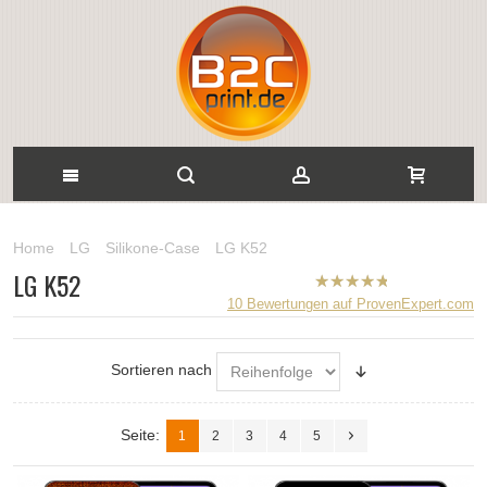
Home
LG
Silikone-Case
LG K52
LG K52
B2CPrint
10
Bewertungen auf ProvenExpert.com
hat
5
von
5
Sternen |
Sortieren nach
Seite:
1
2
3
4
5