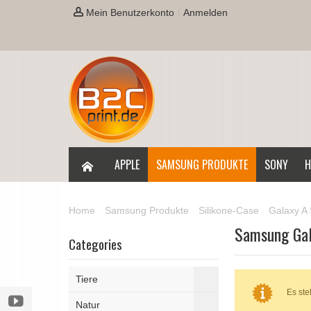
Mein Benutzerkonto
Anmelden
APPLE
SAMSUNG PRODUKTE
SONY
H
Home
Samsung Produkte
Silikone-Case
Galaxy A 
Samsung Gal
Categories
Tiere
Es ste
Natur