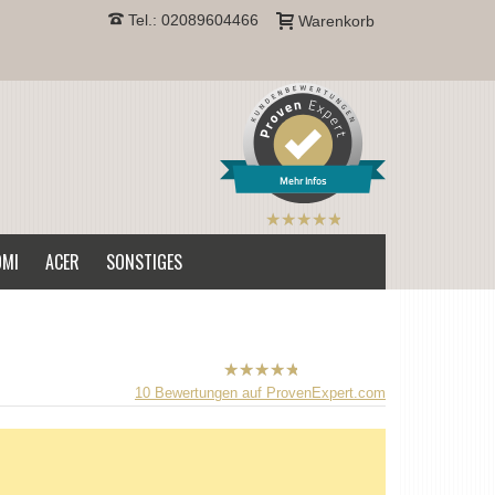
Tel.: 02089604466
Warenkorb
Mehr Infos
B2CPrint
hat
5
von
OMI
ACER
SONSTIGES
5
Sternen |
B2CPrint
10
Bewertungen auf ProvenExpert.com
hat
5
von
5
Sternen |