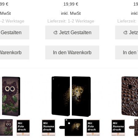
99 €
19,99 €
19
. MwSt
inkl. MwSt
ink
1-2 Werktage
Lieferzeit:
1-2 Werktage
Lieferzeit:
t Gestalten
🎨 Jetzt Gestalten
🎨 Jetz
Warenkorb
In den Warenkorb
In den