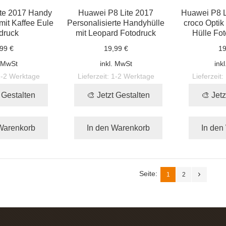
te 2017 Handy
Huawei P8 Lite 2017
Huawei P8 L
mit Kaffee Eule
Personalisierte Handyhülle
croco Opti
druck
mit Leopard Fotodruck
Hülle Fot
99 €
19,99 €
19
. MwSt
inkl. MwSt
ink
1-2 Werktage
Lieferzeit:
1-2 Werktage
Lieferzeit:
t Gestalten
🎨 Jetzt Gestalten
🎨 Jetz
Warenkorb
In den Warenkorb
In den
Seite:
1
2