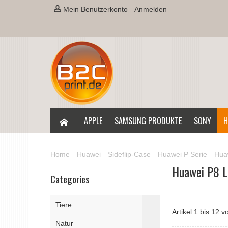
Mein Benutzerkonto
Anmelden
APPLE
SAMSUNG PRODUKTE
SONY
H
Home
Huawei
Sideflip-Case
Huawei P Serie
Hua
Huawei P8 L
Categories
Tiere
Artikel 1 bis 12 
Natur