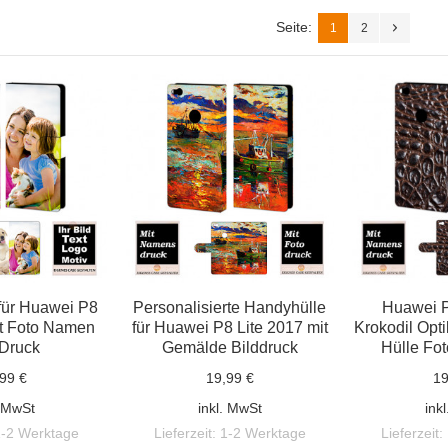
Seite:
1
2
für Huawei P8
Personalisierte Handyhülle
Huawei P
it Foto Namen
für Huawei P8 Lite 2017 mit
Krokodil Opt
 Druck
Gemälde Bilddruck
Hülle Fot
99 €
19,99 €
19
. MwSt
inkl. MwSt
ink
1-2 Werktage
Lieferzeit:
1-2 Werktage
Lieferzeit: