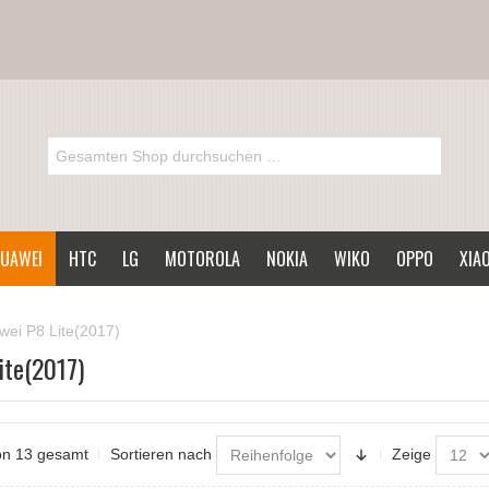
UAWEI
HTC
LG
MOTOROLA
NOKIA
WIKO
OPPO
XIA
wei P8 Lite(2017)
ite(2017)
von 13 gesamt
Sortieren nach
Zeige