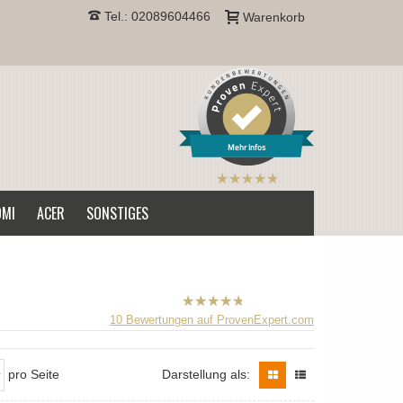
Tel.: 02089604466
Warenkorb
Mehr Infos
B2CPrint
hat
5
von
OMI
ACER
SONSTIGES
5
Sternen |
B2CPrint
10
Bewertungen auf ProvenExpert.com
hat
5
von
5
Sternen |
pro Seite
Darstellung als: