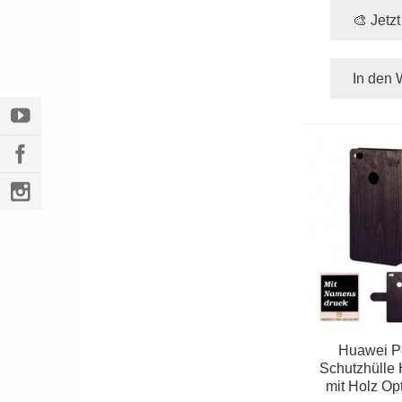
🎨 Jetz
In den 
Huawei P8
Schutzhülle
mit Holz Opt