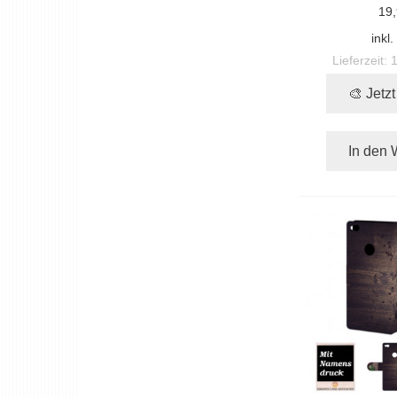
19,
inkl
Lieferzeit:
🎨 Jetz
In den 