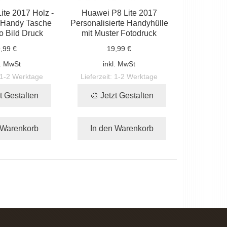
ite 2017 Holz -
Huawei P8 Lite 2017
k Handy Tasche
Personalisierte Handyhülle
o Bild Druck
mit Muster Fotodruck
,99 €
19,99 €
l. MwSt
inkl. MwSt
1-2 Werktage
Lieferzeit:
1-2 Werktage
t Gestalten
🎨 Jetzt Gestalten
 Warenkorb
In den Warenkorb