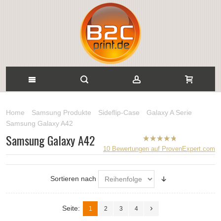
Home
Samsung Produkte
Sideflip-Case
Galaxy A Serie
Samsung Galaxy A42
Samsung Galaxy A42
B2CPrint
10
Bewertungen auf ProvenExpert.com
hat
5
von
5
Sternen |
Sortieren nach
Seite:
1
2
3
4