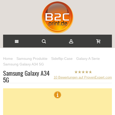
Home
Samsung Produkte
Sideflip-Case
Galaxy A Serie
Samsung Galaxy A34 5G
Samsung Galaxy A34
B2CPrint
5G
10
Bewertungen auf ProvenExpert.com
hat
5
von
5
Sternen |