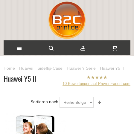
Home
Huawei
Sideflip-Case
Huawei Y Serie
Huawei Y5 II
Huawei Y5 II
B2CPrint
10
Bewertungen auf ProvenExpert.com
hat
5
von
5
Sternen |
Sortieren nach