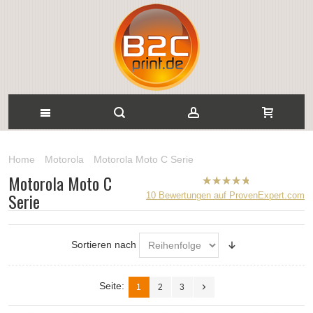
Home
Motorola
Motorola Moto C Serie
Motorola Moto C
B2CPrint
Serie
10
Bewertungen auf ProvenExpert.com
hat
5
von
5
Sternen |
Sortieren nach
Seite:
1
2
3