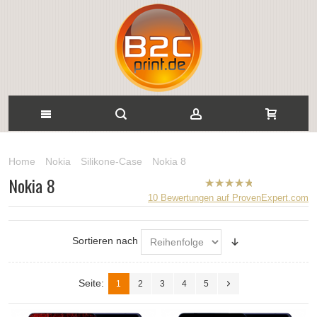
Home
Nokia
Silikone-Case
Nokia 8
Nokia 8
B2CPrint
10
Bewertungen auf ProvenExpert.com
hat
5
von
5
Sternen |
Sortieren nach
Seite:
1
2
3
4
5