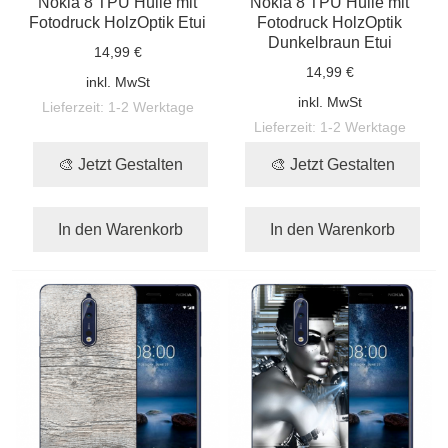
Nokia 8 TPU Hülle mit
Nokia 8 TPU Hülle mit
Fotodruck HolzOptik Etui
Fotodruck HolzOptik
Dunkelbraun Etui
14,99 €
14,99 €
inkl. MwSt
inkl. MwSt
Lieferzeit:
1-2 Werktage
Lieferzeit:
1-2 Werktage
🎨 Jetzt Gestalten
🎨 Jetzt Gestalten
In den Warenkorb
In den Warenkorb