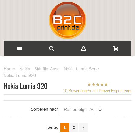
Home
Nokia
Sideflip-Case
Nokia Lumia Serie
Nokia Lumia 920
Nokia Lumia 920
B2CPrint
10
Bewertungen auf ProvenExpert.com
hat
5
von
5
Sternen |
Sortieren nach
Seite:
1
2