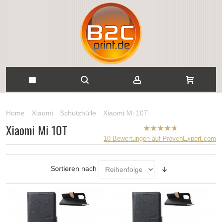
Home
Xiaomi
Schutzhülle
Xiaomi Mi 10T
Xiaomi Mi 10T
B2CPrint
10
Bewertungen auf ProvenExpert.com
hat
5
von
5
Sternen |
Sortieren nach