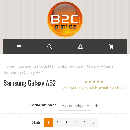
Home
Samsung Produkte
Silikone-Case
Galaxy A Serie
Samsung Galaxy A52
Samsung Galaxy A52
B2CPrint
10
Bewertungen auf ProvenExpert.com
hat
5
von
5
Sternen |
Sortieren nach
Seite:
1
2
3
4
5