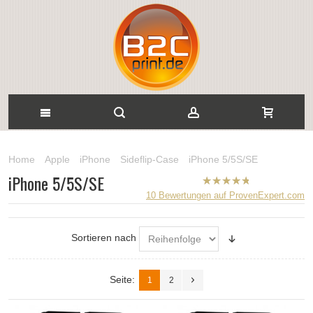
Home
Apple
iPhone
Sideflip‑Case
iPhone 5/5S/SE
iPhone 5/5S/SE
B2CPrint
10
Bewertungen auf ProvenExpert.com
hat
5
von
5
Sternen |
Sortieren nach
Seite:
1
2