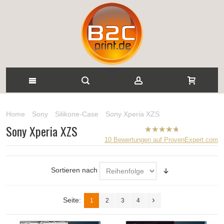
Home
Sony
Silikone-Case
Sony Xperia XZS
Sony Xperia XZS
B2CPrint
10
Bewertungen auf ProvenExpert.com
hat
5
von
5
Sternen |
Sortieren nach
Seite:
1
2
3
4