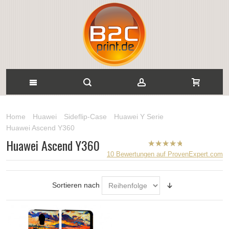
Home
Huawei
Sideflip-Case
Huawei Y Serie
Huawei Ascend Y360
Huawei Ascend Y360
B2CPrint
10
Bewertungen auf ProvenExpert.com
hat
5
von
5
Sternen |
Sortieren nach