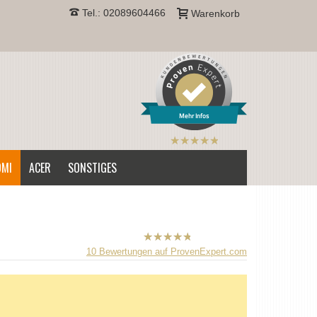
Tel.: 02089604466
Warenkorb
Mehr Infos
B2CPrint
hat
5
von
OMI
ACER
SONSTIGES
5
Sternen |
B2CPrint
10
Bewertungen auf ProvenExpert.com
hat
5
von
5
Sternen |