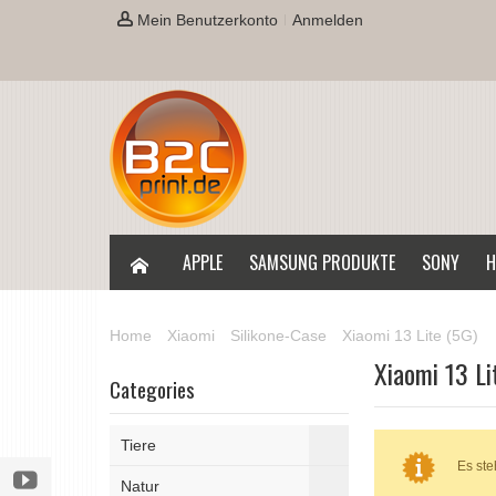
Mein Benutzerkonto
Anmelden
APPLE
SAMSUNG PRODUKTE
SONY
H
Home
Xiaomi
Silikone-Case
Xiaomi 13 Lite (5G)
Xiaomi 13 Li
Categories
Tiere
Es ste
Natur