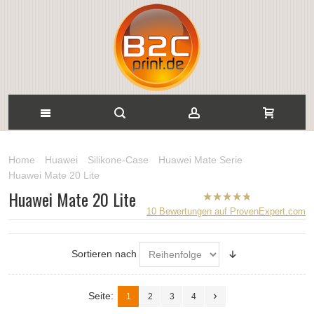
Home
Huawei
Silikone-Case
Huawei Mate Serie
Huawei Mate 20 Lite
Huawei Mate 20 Lite
B2CPrint
10
Bewertungen auf ProvenExpert.com
hat
5
von
5
Sternen |
Sortieren nach
Seite:
1
2
3
4