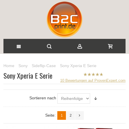
Home
Sony
Sideflip-Case
Sony Xperia E Serie
Sony Xperia E Serie
B2CPrint
10
Bewertungen auf ProvenExpert.com
hat
5
von
5
Sternen |
Sortieren nach
Seite:
1
2