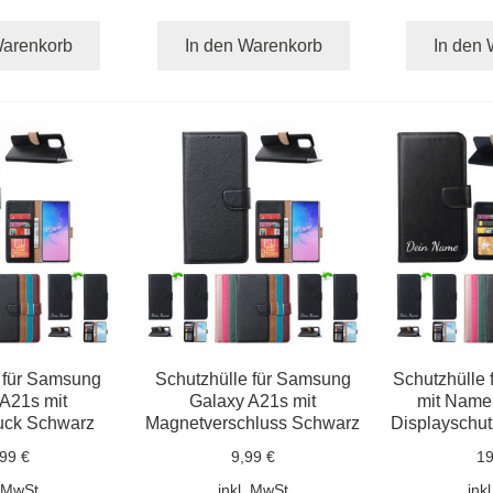
Warenkorb
In den Warenkorb
In den
 für Samsung
Schutzhülle für Samsung
Schutzhülle 
A21s mit
Galaxy A21s mit
mit Name
ck Schwarz
Magnetverschluss Schwarz
Displayschu
99 €
9,99 €
19
. MwSt
inkl. MwSt
ink