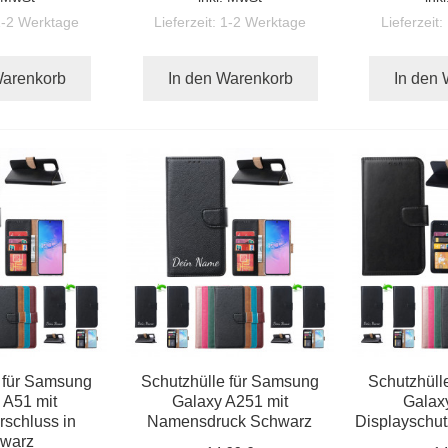
1-2 Werktage
Lieferzeit:
1-2 Werktage
Lieferzeit:
Warenkorb
In den Warenkorb
In den
 für Samsung
Schutzhülle für Samsung
Schutzhüll
 A51 mit
Galaxy A251 mit
Galax
schluss in
Namensdruck Schwarz
Displayschu
warz