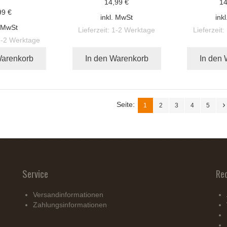
14,99 €
14
99 €
inkl. MwSt
ink
. MwSt
Lieferzeit:
1-2 Werktage
Lieferzeit:
1-2 Werktage
Warenkorb
In den Warenkorb
In den
Seite:
1
2
3
4
5
Service
Re
Versandinformationen
Zahlungsinformationen