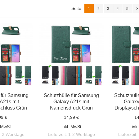
Seite:
1
2
3
4
5
 für Samsung
Schutzhülle für Samsung
Schutzhüll
A21s mit
Galaxy A21s mit
Galaxy
chluss Grün
Namensdruck Grün
Displaysch
99 €
14,99 €
14
. MwSt
inkl. MwSt
ink
1-2 Werktage
Lieferzeit:
1-2 Werktage
Lieferzeit: