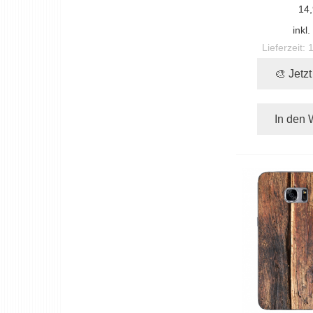
14,
inkl
Lieferzeit:
🎨 Jetz
In den 