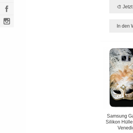
🎨 Jetz
In den 
Samsung Ga
Silikon Hülle
Venedi