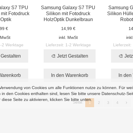
laxy S7 TPU
Samsung Galaxy S7 TPU
Samsung G
 mit Fotodruck
Silikon mit Fotodruck
Silikon Hüll
Optik
HolzOptik Dunkelbraun
Robot 
99 €
14,99 €
14
. MwSt
inkl. MwSt
ink
1-2 Werktage
Lieferzeit:
1-2 Werktage
Lieferzeit:
t Gestalten
🎨 Jetzt Gestalten
🎨 Jetz
Warenkorb
In den Warenkorb
In den
e Verwendung von Cookies um alle Funktionen nutze zu können. Für wei
 in den Cookies enthalten sind, lesen Sie bitte unsere
Datenschutz
-Sei
iese Seite zu aktivieren, klicken Sie bitte unten.
Seite:
1
2
3
4