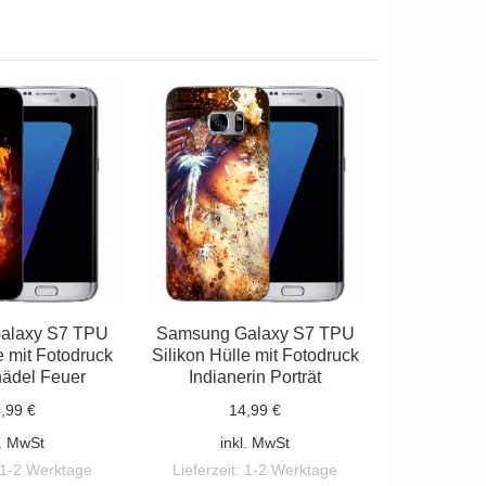
alaxy S7 TPU
Samsung Galaxy S7 TPU
e mit Fotodruck
Silikon Hülle mit Fotodruck
hädel Feuer
Indianerin Porträt
,99 €
14,99 €
l. MwSt
inkl. MwSt
1-2 Werktage
Lieferzeit:
1-2 Werktage