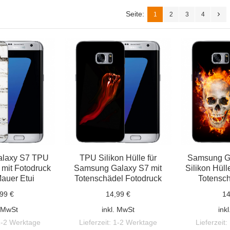
Seite:
1
2
3
4
laxy S7 TPU
TPU Silikon Hülle für
Samsung G
 mit Fotodruck
Samsung Galaxy S7 mit
Silikon Hüll
auer Etui
Totenschädel Fotodruck
Totensc
99 €
14,99 €
14
. MwSt
inkl. MwSt
ink
1-2 Werktage
Lieferzeit:
1-2 Werktage
Lieferzeit: