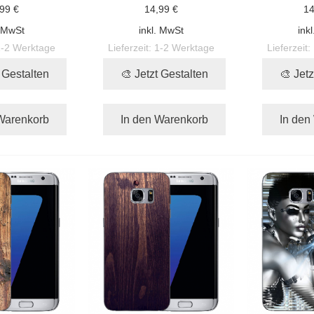
99 €
14,99 €
14
. MwSt
inkl. MwSt
ink
1-2 Werktage
Lieferzeit:
1-2 Werktage
Lieferzeit:
t Gestalten
🎨 Jetzt Gestalten
🎨 Jetz
Warenkorb
In den Warenkorb
In den