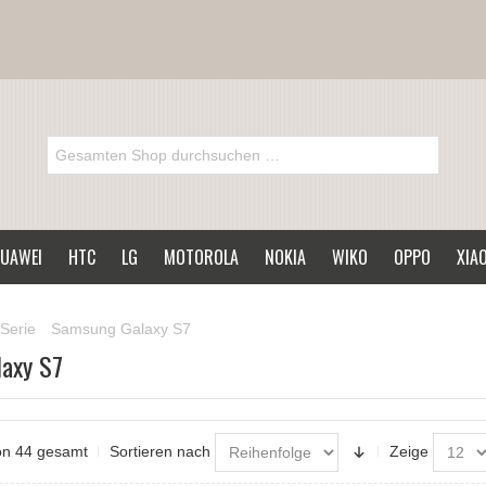
UAWEI
HTC
LG
MOTOROLA
NOKIA
WIKO
OPPO
XIA
Serie
Samsung Galaxy S7
axy S7
von 44 gesamt
Sortieren nach
Zeige