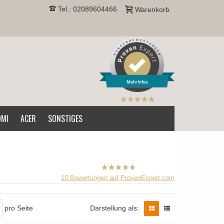
Tel.: 02089604466
Warenkorb
Mehr Infos
B2CPrint
hat
5
von
OMI
ACER
SONSTIGES
5
Sternen |
B2CPrint
10
Bewertungen auf ProvenExpert.com
hat
5
von
5
Sternen |
pro Seite
Darstellung als: