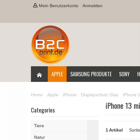
Mein Benutzerkonto
Anmelden
APPLE
SAMSUNG PRODUKTE
SONY
H
Home
Apple
iPhone
Displayschutz Glas
iPhone 1
iPhone 13 mi
Categories
Tiere
1 Artikel
Sorti
Natur