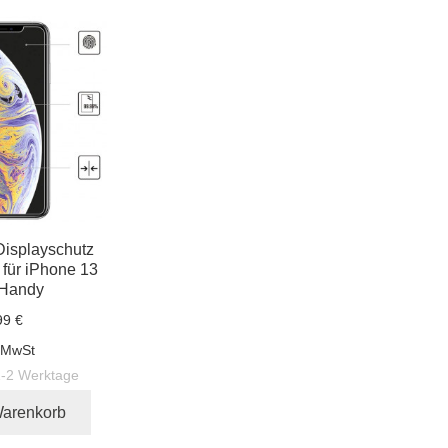
Displayschutz
 für iPhone 13
 Handy
99 €
. MwSt
1-2 Werktage
Warenkorb