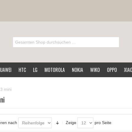
UAWEI
HTC
LG
MOTOROLA
NOKIA
WIKO
OPPO
XIA
3 mini
ni
eren nach
Zeige
pro Seite