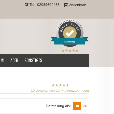
Tel.: 02089604466
Warenkorb
Mehr Infos
B2CPrint
hat
5
von
OMI
ACER
SONSTIGES
5
Sternen |
B2CPrint
10
Bewertungen auf ProvenExpert.com
hat
5
von
5
Sternen |
Darstellung als: