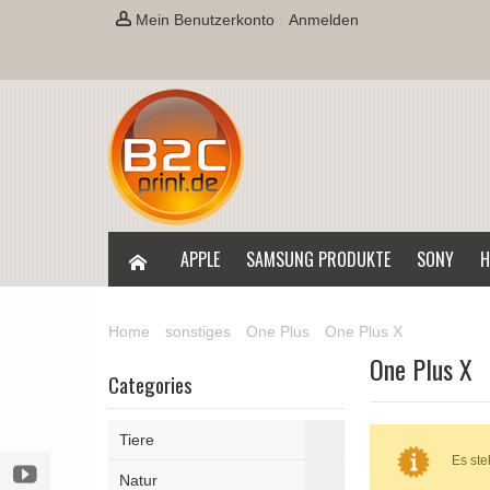
Mein Benutzerkonto
Anmelden
APPLE
SAMSUNG PRODUKTE
SONY
H
Home
sonstiges
One Plus
One Plus X
One Plus X
Categories
Tiere
Es ste
Natur