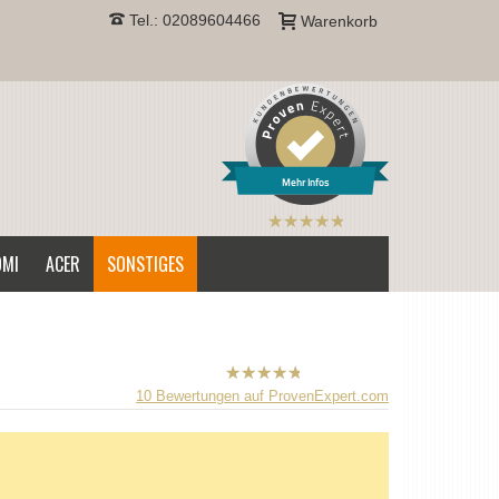
Tel.: 02089604466
Warenkorb
Mehr Infos
B2CPrint
hat
5
von
OMI
ACER
SONSTIGES
5
Sternen |
B2CPrint
10
Bewertungen auf ProvenExpert.com
hat
5
von
5
Sternen |