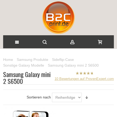
Home
Samsung Produkte
Sideflip-Case
Sonstige Galaxy Modelle
Samsung Galaxy mini 2 S6500
Samsung Galaxy mini
B2CPrint
2 S6500
10
Bewertungen auf ProvenExpert.com
hat
5
von
5
Sternen |
Sortieren nach