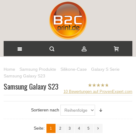
Home
Samsung Produkte
Silikone-Case
Galaxy S Serie
Samsung Galaxy S23
Samsung Galaxy S23
B2CPrint
10
Bewertungen auf ProvenExpert.com
hat
5
von
5
Sternen |
Sortieren nach
Seite:
1
2
3
4
5