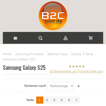
Home
Samsung Produkte
Silikone-Case
Galaxy S Serie
Samsung Galaxy S25
Samsung Galaxy S25
B2CPrint
10
Bewertungen auf ProvenExpert.com
hat
5
von
5
Sternen |
Sortieren nach
Seite:
1
2
3
4
5