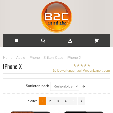
Home
Apple
iPhone
Silikon-Case
iPhone X
iPhone X
B2CPrint
10
Bewertungen auf ProvenExpert.com
hat
5
von
5
Sternen |
Sortieren nach
Seite:
1
2
3
4
5