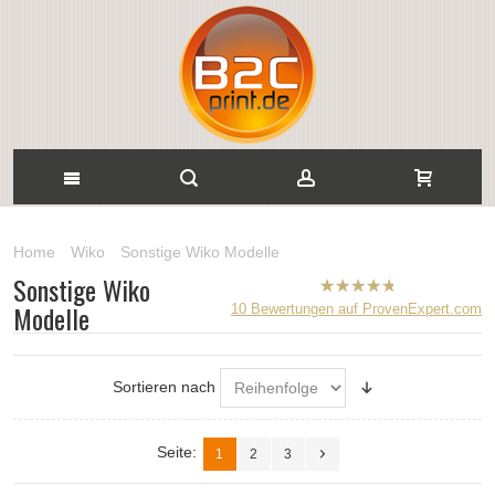
Home
Wiko
Sonstige Wiko Modelle
Sonstige Wiko
B2CPrint
Modelle
10
Bewertungen auf ProvenExpert.com
hat
5
von
5
Sternen |
Sortieren nach
Seite:
1
2
3