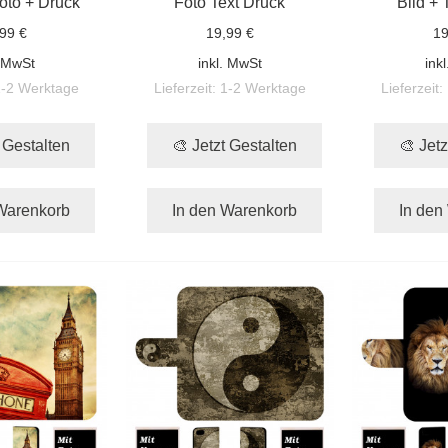
oto + Druck
Foto Text Druck
Bild + 
99 €
19,99 €
19
. MwSt
inkl. MwSt
ink
1-2 Werktage
Lieferzeit:
1-2 Werktage
Lieferzeit:
t Gestalten
🎨 Jetzt Gestalten
🎨 Jetz
Warenkorb
In den Warenkorb
In den