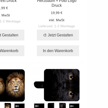
Text Druck
Herzbaum + Foto Logo
Druck
,99 €
19,99 €
l. MwSt
inkl. MwSt
1-2 Werktage
Lieferzeit:
1-2 Werktage
t Gestalten
🎨 Jetzt Gestalten
 Warenkorb
In den Warenkorb