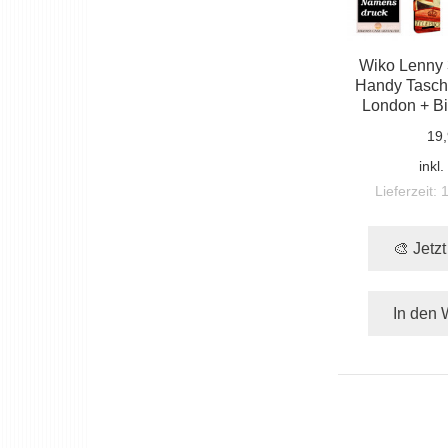
Wiko Lenny 
Handy Tasche
London + Bi
19,
inkl
Lieferzeit:
🎨 Jetz
In den 