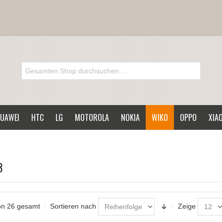
UAWEI
HTC
LG
MOTOROLA
NOKIA
WIKO
OPPO
XIA
3
von 26 gesamt
Sortieren nach
Zeige