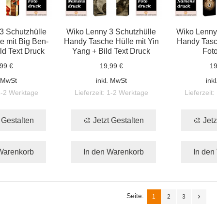
3 Schutzhülle
Wiko Lenny 3 Schutzhülle
Wiko Lenny
 mit Big Ben-
Handy Tasche Hülle mit Yin
Handy Tasc
ld Text Druck
Yang + Bild Text Druck
Fot
99 €
19,99 €
19
. MwSt
inkl. MwSt
ink
1-2 Werktage
Lieferzeit:
1-2 Werktage
Lieferzeit:
t Gestalten
🎨 Jetzt Gestalten
🎨 Jetz
Warenkorb
In den Warenkorb
In den
Seite:
1
2
3