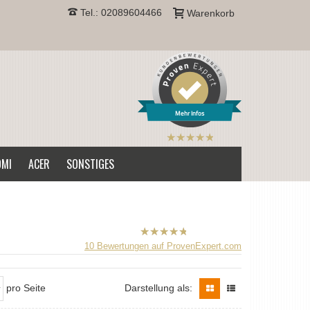
Tel.: 02089604466
Warenkorb
Mehr Infos
B2CPrint
hat
5
von
OMI
ACER
SONSTIGES
5
Sternen |
B2CPrint
10
Bewertungen auf ProvenExpert.com
hat
5
von
5
Sternen |
pro Seite
Darstellung als: