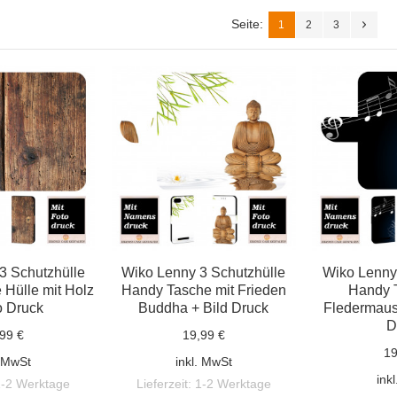
Seite:
1
2
3
3 Schutzhülle
Wiko Lenny 3 Schutzhülle
Wiko Lenny
Hülle mit Holz
Handy Tasche mit Frieden
Handy 
o Druck
Buddha + Bild Druck
Fledermaus
D
99 €
19,99 €
19
. MwSt
inkl. MwSt
ink
1-2 Werktage
Lieferzeit:
1-2 Werktage