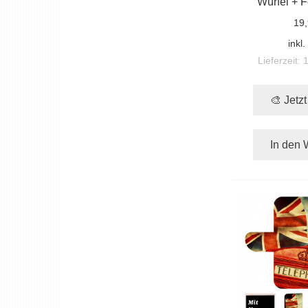
Würfel + F
19,
inkl
Lieferzeit:
🎨 Jetz
In den 