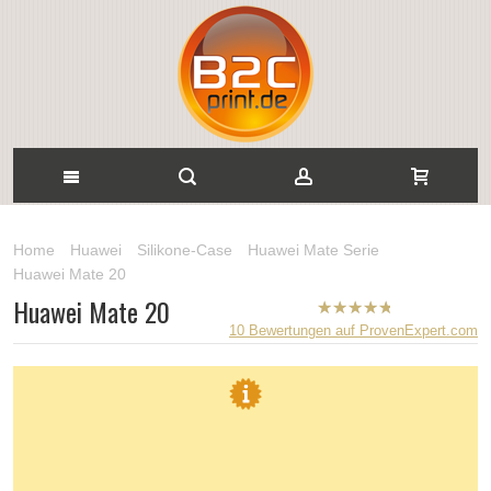
Home
Huawei
Silikone-Case
Huawei Mate Serie
Huawei Mate 20
Huawei Mate 20
B2CPrint
10
Bewertungen auf ProvenExpert.com
hat
5
von
5
Sternen |