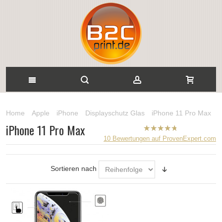
Home
Apple
iPhone
Displayschutz Glas
iPhone 11 Pro Max
iPhone 11 Pro Max
B2CPrint
10
Bewertungen auf ProvenExpert.com
hat
5
von
5
Sternen |
Sortieren nach