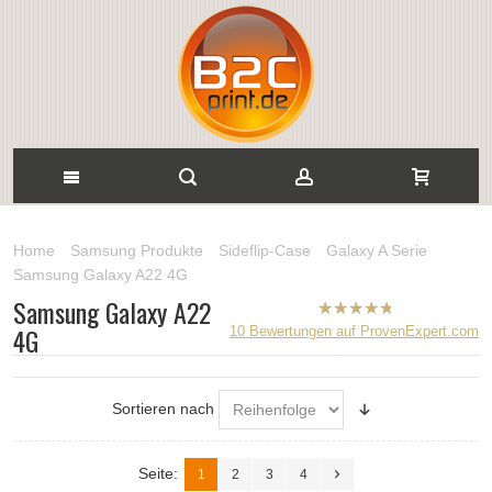
Home
Samsung Produkte
Sideflip-Case
Galaxy A Serie
Samsung Galaxy A22 4G
Samsung Galaxy A22
B2CPrint
4G
10
Bewertungen auf ProvenExpert.com
hat
5
von
5
Sternen |
Sortieren nach
Seite:
1
2
3
4