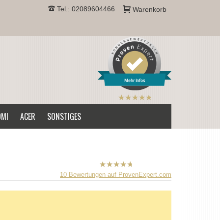
Tel.: 02089604466
Warenkorb
Mehr Infos
B2CPrint
hat
5
von
OMI
ACER
SONSTIGES
5
Sternen |
B2CPrint
10
Bewertungen auf ProvenExpert.com
hat
5
von
5
Sternen |