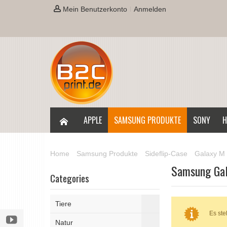
Mein Benutzerkonto
Anmelden
APPLE
SAMSUNG PRODUKTE
SONY
H
Home
Samsung Produkte
Sideflip-Case
Galaxy M 
Samsung Ga
Categories
Tiere
Es ste
Natur