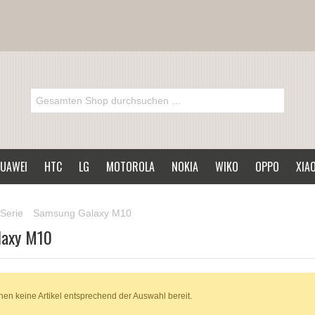
UAWEI
HTC
LG
MOTOROLA
NOKIA
WIKO
OPPO
XIA
Serie
Samsung Galaxy M10
laxy M10
hen keine Artikel entsprechend der Auswahl bereit.