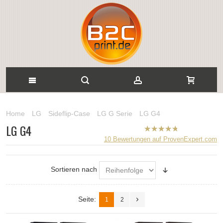
Home
LG
Sideflip-Case
LG G Serie
LG G4
LG G4
B2CPrint
10
Bewertungen auf ProvenExpert.com
hat
5
von
5
Sternen |
Sortieren nach
Seite:
1
2