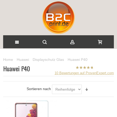
Home
Huawei
Displayschutz Glas
Huawei P40
Huawei P40
B2CPrint
10
Bewertungen auf ProvenExpert.com
hat
5
von
5
Sternen |
Sortieren nach