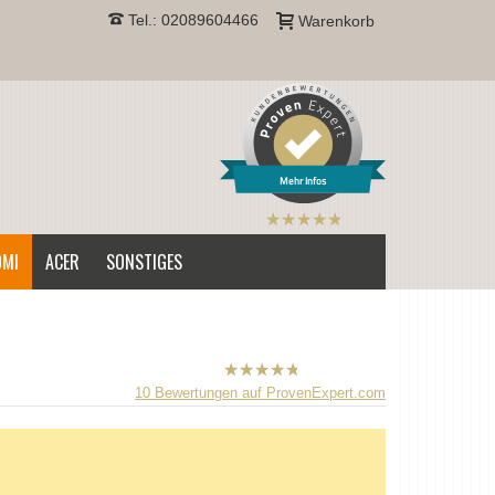
Tel.: 02089604466
Warenkorb
Mehr Infos
B2CPrint
hat
5
von
OMI
ACER
SONSTIGES
5
Sternen |
B2CPrint
10
Bewertungen auf ProvenExpert.com
hat
5
von
5
Sternen |