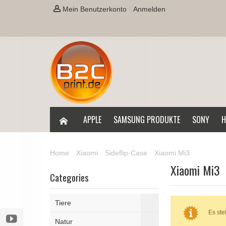
Mein Benutzerkonto
Anmelden
APPLE
SAMSUNG PRODUKTE
SONY
H
Home
Xiaomi
Sideflip-Case
Xiaomi Mi3
Xiaomi Mi3
Categories
Tiere
Es ste
Natur