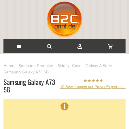
Home
Samsung Produkte
Sideflip-Case
Galaxy A Serie
Samsung Galaxy A73 5G
Samsung Galaxy A73
B2CPrint
5G
10
Bewertungen auf ProvenExpert.com
hat
5
von
5
Sternen |