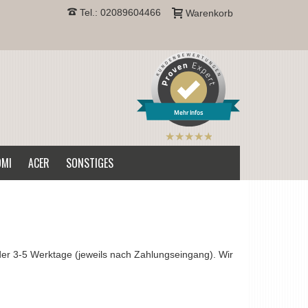
Tel.: 02089604466
Warenkorb
Mehr Infos
B2CPrint
hat
5
von
OMI
ACER
SONSTIGES
5
Sternen |
nder 3-5 Werktage (jeweils nach Zahlungseingang). Wir