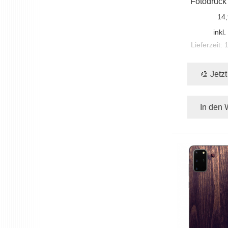
Fotodruck
14,
inkl
Lieferzeit:
🎨 Jetz
In den 