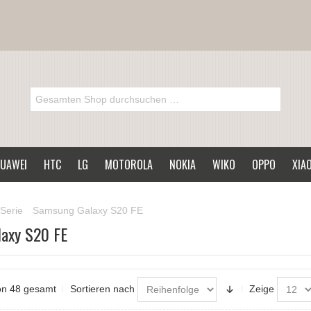
UAWEI
HTC
LG
MOTOROLA
NOKIA
WIKO
OPPO
XIA
Serie
Samsung Galaxy S20 FE
axy S20 FE
von 48 gesamt
Sortieren nach
Zeige