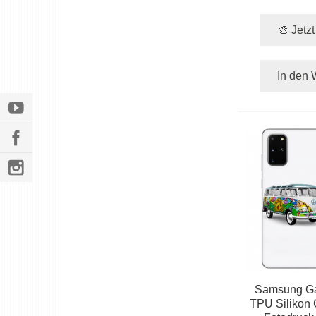
🎨 Jetz
In den 
Samsung Ga
TPU Silikon 