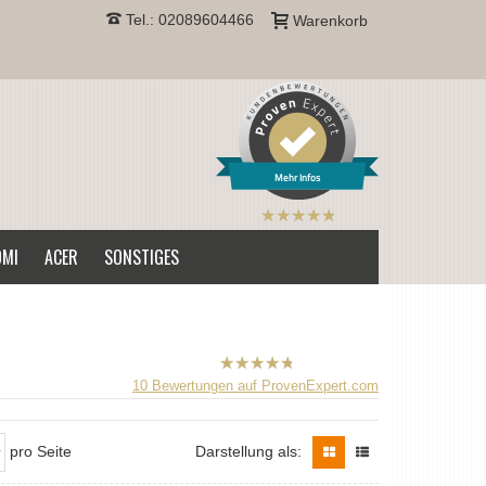
Tel.: 02089604466
Warenkorb
Mehr Infos
B2CPrint
hat
5
von
OMI
ACER
SONSTIGES
5
Sternen |
B2CPrint
10
Bewertungen auf ProvenExpert.com
hat
5
von
5
Sternen |
pro Seite
Darstellung als: