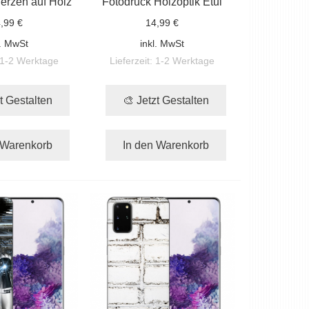
erzen auf Holz
Fotodruck Holzoptik Etui
,99 €
14,99 €
l. MwSt
inkl. MwSt
1-2 Werktage
Lieferzeit:
1-2 Werktage
t Gestalten
🎨 Jetzt Gestalten
 Warenkorb
In den Warenkorb