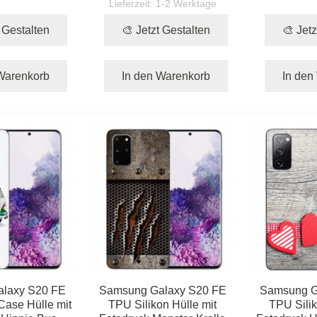
Lieferzeit:
1-2 Werktage
t Gestalten
🎨 Jetzt Gestalten
🎨 Jetz
Warenkorb
In den Warenkorb
In den
laxy S20 FE
Samsung Galaxy S20 FE
Samsung G
Case Hülle mit
TPU Silikon Hülle mit
TPU Silik