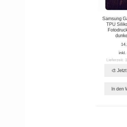
Samsung Ga
TPU Siliko
Fotodruck
dunke
14,
inkl
Lieferzeit:
🎨 Jetz
In den 