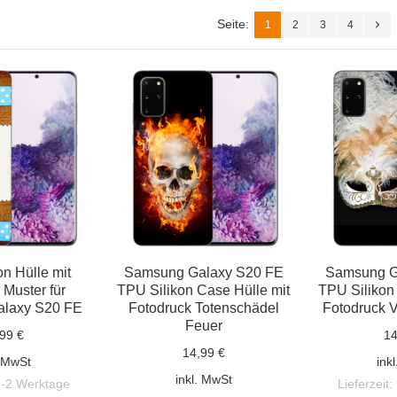
Seite:
1
2
3
4
n Hülle mit
Samsung Galaxy S20 FE
Samsung G
 Muster für
TPU Silikon Case Hülle mit
TPU Silikon
laxy S20 FE
Fotodruck Totenschädel
Fotodruck 
Feuer
99 €
14
14,99 €
. MwSt
ink
inkl. MwSt
1-2 Werktage
Lieferzeit: