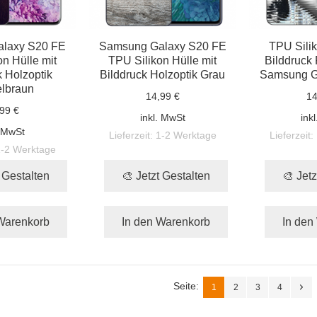
laxy S20 FE
Samsung Galaxy S20 FE
TPU Silik
n Hülle mit
TPU Silikon Hülle mit
Bilddruck 
 Holzoptik
Bilddruck Holzoptik Grau
Samsung G
lbraun
14,99 €
14
99 €
inkl. MwSt
ink
. MwSt
Lieferzeit:
1-2 Werktage
Lieferzeit:
1-2 Werktage
t Gestalten
🎨 Jetzt Gestalten
🎨 Jetz
Warenkorb
In den Warenkorb
In den
Seite:
1
2
3
4