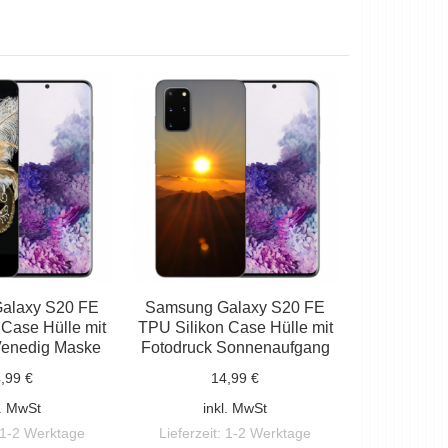
alaxy S20 FE
Samsung Galaxy S20 FE
 Case Hülle mit
TPU Silikon Case Hülle mit
Venedig Maske
Fotodruck Sonnenaufgang
,99 €
14,99 €
l. MwSt
inkl. MwSt
1-2 Werktage
Lieferzeit:
1-2 Werktage