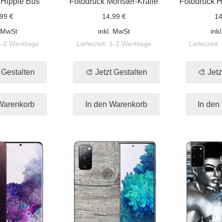
 Hippie Bus
Fotodruck Monster-Kralle
Fotodruck H
99 €
14,99 €
14
. MwSt
inkl. MwSt
ink
1-2 Werktage
Lieferzeit:
1-2 Werktage
Lieferzeit:
t Gestalten
🎨 Jetzt Gestalten
🎨 Jetz
Warenkorb
In den Warenkorb
In den