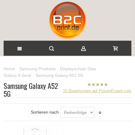
Home
Samsung Produkte
Displayschutz Glas
Galaxy A Serie
Samsung Galaxy A52 5G
Samsung Galaxy A52
B2CPrint
5G
10
Bewertungen auf ProvenExpert.com
hat
5
von
5
Sternen |
Sortieren nach