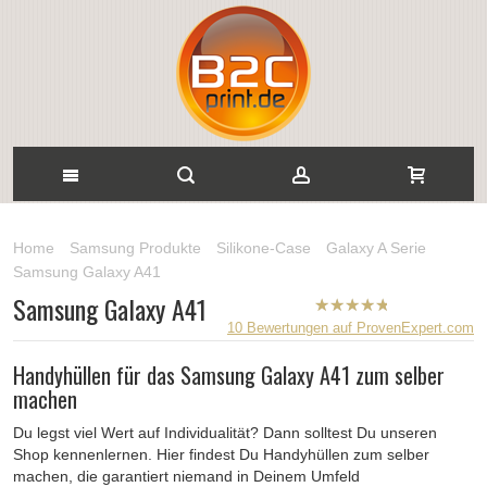
Home
Samsung Produkte
Silikone-Case
Galaxy A Serie
Samsung Galaxy A41
Samsung Galaxy A41
B2CPrint
10
Bewertungen auf ProvenExpert.com
hat
5
von
5
Handyhüllen für das Samsung Galaxy A41 zum selber
Sternen |
machen
Du legst viel Wert auf Individualität? Dann solltest Du unseren
Shop kennenlernen. Hier findest Du Handyhüllen zum selber
machen, die garantiert niemand in Deinem Umfeld