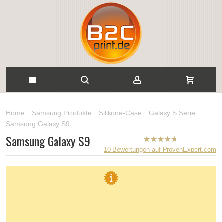
Home
Samsung Produkte
Silikone-Case
Galaxy S Serie
Samsung Galaxy S9
Samsung Galaxy S9
B2CPrint
10
Bewertungen auf ProvenExpert.com
hat
5
von
5
Sternen |