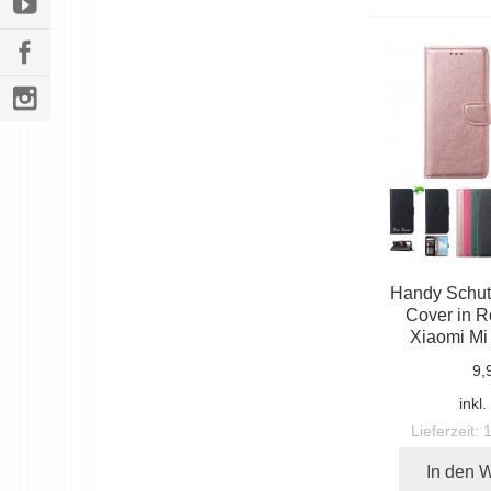
Handy Schut
Cover in R
Xiaomi Mi 
9,
inkl
Lieferzeit:
In den 