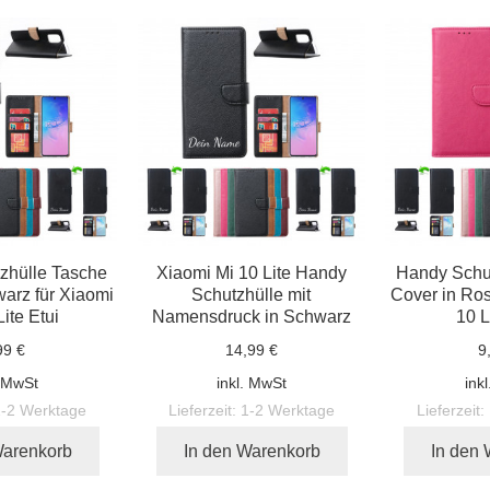
zhülle Tasche
Xiaomi Mi 10 Lite Handy
Handy Schu
arz für Xiaomi
Schutzhülle mit
Cover in Ros
ite Etui
Namensdruck in Schwarz
10 L
99 €
14,99 €
9
. MwSt
inkl. MwSt
ink
1-2 Werktage
Lieferzeit:
1-2 Werktage
Lieferzeit:
Warenkorb
In den Warenkorb
In den