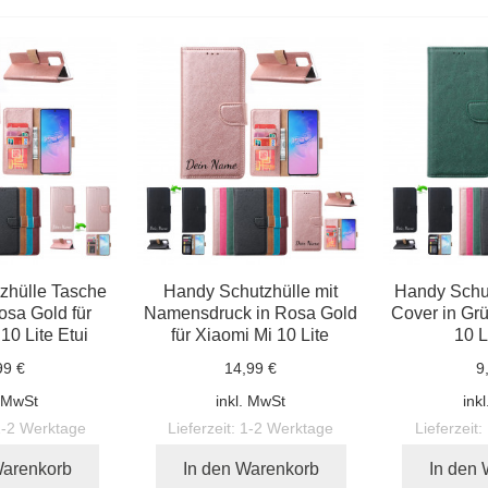
zhülle Tasche
Handy Schutzhülle mit
Handy Schu
osa Gold für
Namensdruck in Rosa Gold
Cover in Grü
10 Lite Etui
für Xiaomi Mi 10 Lite
10 L
99 €
14,99 €
9
. MwSt
inkl. MwSt
ink
1-2 Werktage
Lieferzeit:
1-2 Werktage
Lieferzeit:
Warenkorb
In den Warenkorb
In den