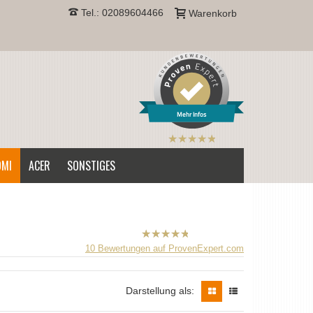
Tel.: 02089604466
Warenkorb
Mehr Infos
B2CPrint
hat
5
von
OMI
ACER
SONSTIGES
5
Sternen |
B2CPrint
10
Bewertungen auf ProvenExpert.com
hat
5
von
5
Sternen |
Darstellung als: